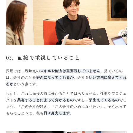
面接で重視していること
03.
採用では、現時点の
スキルや能力は重要視していません
。見ているの
は、会社のことを
好きになってくれるか
、会社を
いい方向に変えてくれ
るか
という点です。
しかし、これは面接の時に分かることではありません。仕事やプロジェ
クトを
共有することによって分かるもの
ですし、
芽生えてくるもの
でし
ょう。「この会社が好き」「この会社のためになりたい」。そう思って
もらえるように、私も
日々努力します
。