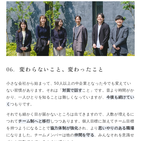
変わらないこと、変わったこと
06.
小さな会社から始まって、50人以上の中企業となった今でも変えてい
ない習慣があります。それは「
対面で話す
こと」です。昔より時間がか
かり、一人ひとりを知ることは難しくなっていますが、
今後も続けてい
く
つもりです。
それでも細かく目が届かないところは出てきますので、人数が増えるに
つれて
チーム制へと移行
しつつあります。個人目標に加えてチーム目標
を持つようになることで
協力体制が強化
され、より
思いやりのある職場
になりました。チームメンバーは他の
仲間を守る
、みんなそれを意識せ