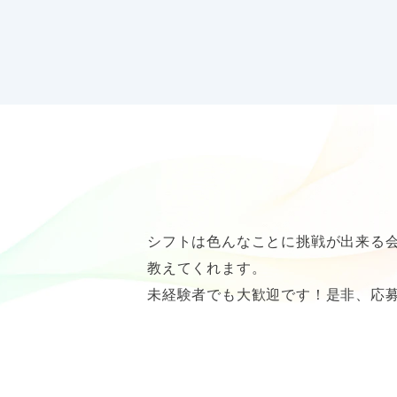
好きなマネ爺グッズランキング
1位
LINEスタンプ
2位
スマホケース
3位
Tシャツ・パーカー
好きなもの一問一答
動物
ひつじ、ワニ
シフトは色んなことに挑戦が出来る
数字
600
教えてくれます。
未経験者でも大歓迎です！是非、応
色
黄色、黒