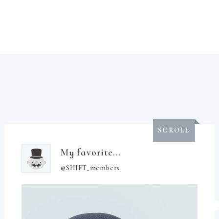
SCROLL
My favorite...
@SHIFT_members