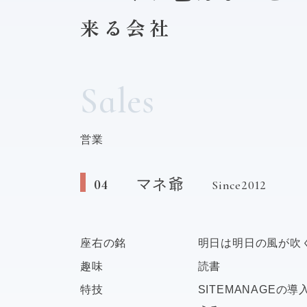
来る会社
Sales
営業
マネ爺
04
Since2012
座右の銘
明日は明日の風が吹
趣味
読書
特技
SITEMANAGEの