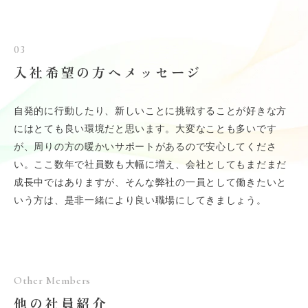
い。名前もかわいい『ホルン』
2位
無駄のない直線フォルム。きれいで美
03
しい『フルート』
入社希望の方へメッセージ
3位
フォルムがかっこよくて武器になりそ
うな『トロンボーン』
自発的に行動したり、新しいことに挑戦することが好きな方
好きなもの一問一答
にはとても良い環境だと思います。大変なことも多いです
が、周りの方の暖かいサポートがあるので安心してくださ
スポーツ
ハーフパイプ (見るの
い。ここ数年で社員数も大幅に増え、会社としてもまだまだ
が)
成長中ではありますが、そんな弊社の一員として働きたいと
動物
鳥
いう方は、是非一緒により良い職場にしてきましょう。
アーティスト
三宅健
Other Members
他の社員紹介