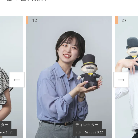
12
23
クター
ディレクター
nce2023
S.S Since2022